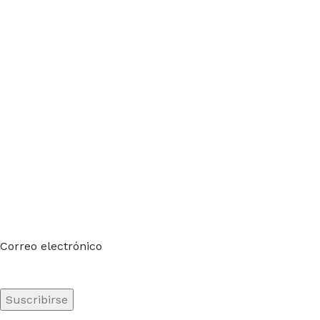
Suscríbete a nuestro boletín
Sea el primero en saberlo. Suscríbete al boletín hoy
Correo electrónico