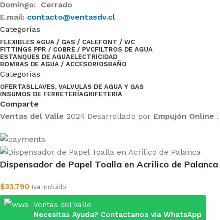
Domingo: Cerrado
E.mail:
contacto@ventasdv.cl
Categorías
FLEXIBLES AGUA / GAS / CALEFONT / WC
FITTINGS PPR / COBRE / PVC
FILTROS DE AGUA
ESTANQUES DE AGUA
ELECTRICIDAD
BOMBAS DE AGUA / ACCESORIOS
BAÑO
Categorías
OFERTAS
LLAVES, VALVULAS DE AGUA Y GAS
INSUMOS DE FERRETERÍA
GRIFETERIA
Comparte
Ventas del Valle
2024 Desarrollado por
Empujón Online
.
Dispensador de Papel Toalla en Acrilico de Palanca
$
33.790
Iva Incluido
Ventas del Valle
Necesitas Ayuda? Contactanos via WhatsApp