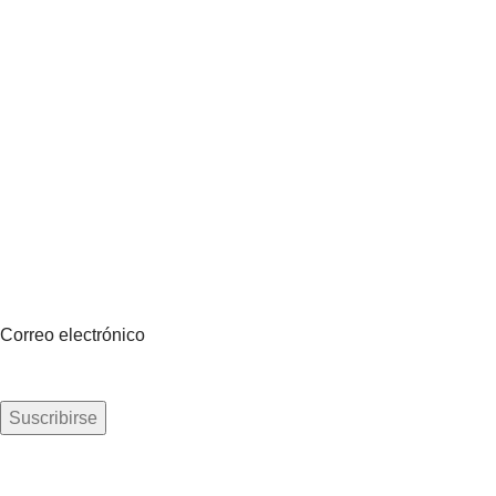
Suscríbete a nuestro boletín
Sea el primero en saberlo. Suscríbete al boletín hoy
Correo electrónico