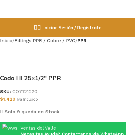
Iniciar Sesión / Registrate
Inicio
Fittings PPR / Cobre / PVC
PPR
Codo HI 25×1/2″ PPR
SKU:
CO7121220
$
1.420
Iva Incluido
Solo 9 queda en Stock
Ventas del Valle
Necesitas Ayuda? Contactanos via WhatsApp