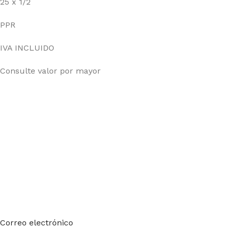
25 x 1/2
PPR
IVA INCLUIDO
Consulte valor por mayor
Suscríbete a nuestro boletín
Sea el primero en saberlo. Suscríbete al boletín hoy
Correo electrónico