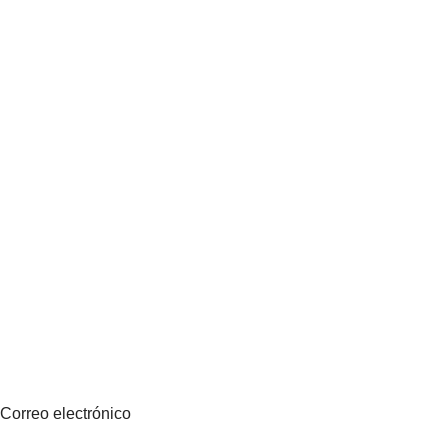
Suscríbete a nuestro boletín
Sea el primero en saberlo. Suscríbete al boletín hoy
Correo electrónico