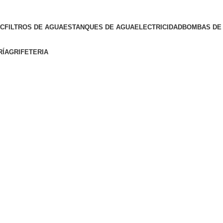
VC
FILTROS DE AGUA
ESTANQUES DE AGUA
ELECTRICIDAD
BOMBAS DE 
RÍA
GRIFETERIA