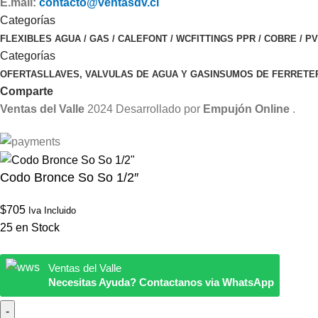
E.mail:
contacto@ventasdv.cl
Categorías
FLEXIBLES AGUA / GAS / CALEFONT / WC
FITTINGS PPR / COBRE / P
Categorías
OFERTAS
LLAVES, VALVULAS DE AGUA Y GAS
INSUMOS DE FERRETE
Comparte
Ventas del Valle
2024 Desarrollado por
Empujón Online
.
Codo Bronce So So 1/2″
$
705
Iva Incluido
25 en Stock
Ventas del Valle
Necesitas Ayuda? Contactanos via WhatsApp