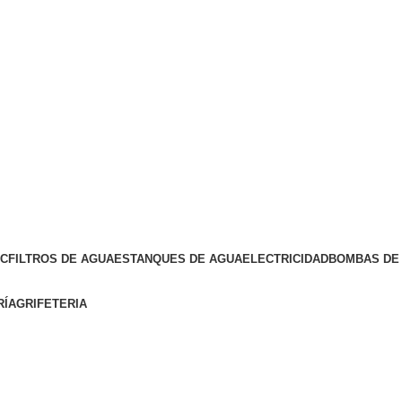
VC
FILTROS DE AGUA
ESTANQUES DE AGUA
ELECTRICIDAD
BOMBAS DE 
RÍA
GRIFETERIA