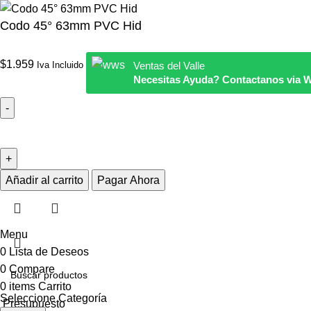
Codo 45° 63mm PVC Hid
$
1.959
Iva Incluido
Ventas del Valle
Necesitas Ayuda? Contactanos via 
Añadir al carrito
Pagar Ahora
Menu
0
Lista de Deseos
0
Compare
0
items
Carrito
Seleccione Categoría
Presupuesto