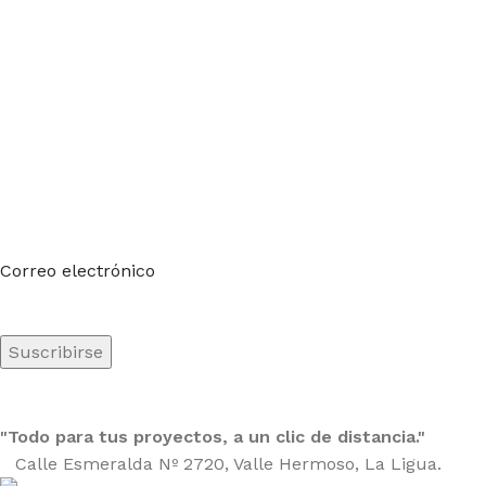
Suscríbete a nuestro boletín
Sea el primero en saberlo. Suscríbete al boletín hoy
Correo electrónico
"Todo para tus proyectos, a un clic de distancia."
Calle Esmeralda Nº 2720, Valle Hermoso, La Ligua.