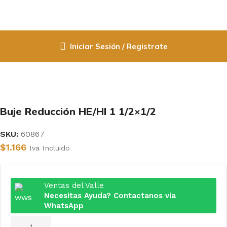
Iniciar Sesión / Registrate
Inicio
Fittings PPR / Cobre / PVC
PVC Hidraulico
Buje Reducción HE/HI 1 1/2×1/2
SKU:
60867
$
1.166
Iva Incluido
Ventas del Valle
Necesitas Ayuda? Contactanos via
WhatsApp