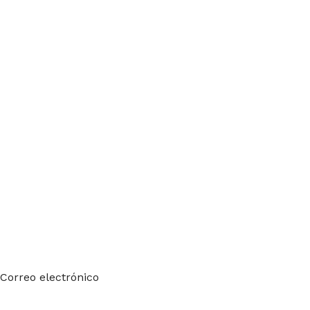
Suscríbete a nuestro boletín
Sea el primero en saberlo. Suscríbete al boletín hoy
Correo electrónico