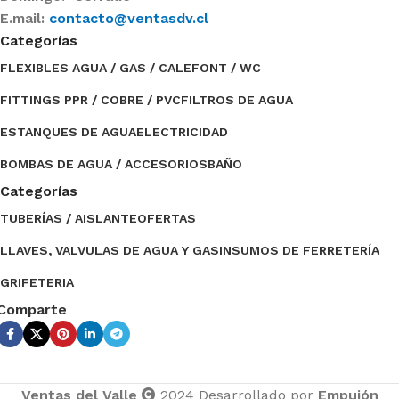
E.mail:
contacto@ventasdv.cl
Categorías
FLEXIBLES AGUA / GAS / CALEFONT / WC
FITTINGS PPR / COBRE / PVC
FILTROS DE AGUA
ESTANQUES DE AGUA
ELECTRICIDAD
BOMBAS DE AGUA / ACCESORIOS
BAÑO
Categorías
TUBERÍAS / AISLANTE
OFERTAS
LLAVES, VALVULAS DE AGUA Y GAS
INSUMOS DE FERRETERÍA
GRIFETERIA
Comparte
Ventas del Valle
2024 Desarrollado por
Empujón