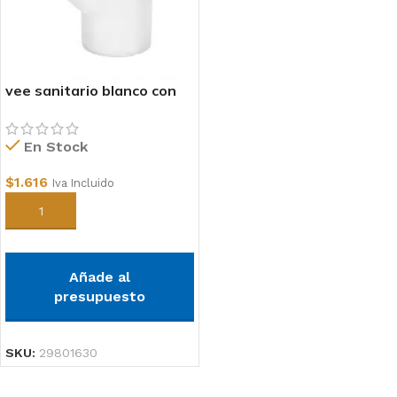
vee sanitario blanco con
goma 75x40mm
En Stock
$
1.616
Iva Incluido
Añadir al carrito
Añade al
presupuesto
SKU:
29801630