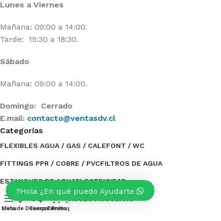
Lunes a Viernes
Mañana: 09:00 a 14:00.
Tarde: 15:30 a 18:30.
Sábado
Mañana: 09:00 a 14:00.
Domingo: Cerrado
E.mail:
contacto@ventasdv.cl
Categorías
FLEXIBLES AGUA / GAS / CALEFONT / WC
FITTINGS PPR / COBRE / PVC
FILTROS DE AGUA
ESTANQUES DE AGUA
ELECTRICIDAD
Hola ¿En qué puedo Ayudarte?
0
BOMBAS DE AGUA / ACCESORIOS
BAÑO
Menu
Lista de Deseos
Compare
Carrito
Presupuesto
Categorías