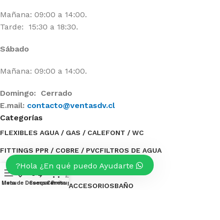
Mañana: 09:00 a 14:00.
Tarde: 15:30 a 18:30.
Sábado
Mañana: 09:00 a 14:00.
Domingo: Cerrado
E.mail:
contacto@ventasdv.cl
Categorías
FLEXIBLES AGUA / GAS / CALEFONT / WC
FITTINGS PPR / COBRE / PVC
FILTROS DE AGUA
Hola ¿En qué puedo Ayudarte?
ESTANQUES DE AGUA
ELECTRICIDAD
0
Menu
Lista de Deseos
Compare
Carrito
Presupuesto
BOMBAS DE AGUA / ACCESORIOS
BAÑO
Categorías
TUBERÍAS / AISLANTE
OFERTAS