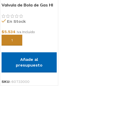
Valvula de Bola de Gas HI
1/2
En Stock
$
5.534
Iva Incluido
Añadir al carrito
Añade al
presupuesto
SKU:
60733000