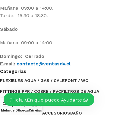
Mañana: 09:00 a 14:00.
Tarde: 15:30 a 18:30.
Sábado
Mañana: 09:00 a 14:00.
Domingo: Cerrado
E.mail:
contacto@ventasdv.cl
Categorías
FLEXIBLES AGUA / GAS / CALEFONT / WC
FITTINGS PPR / COBRE / PVC
FILTROS DE AGUA
Hola ¿En qué puedo Ayudarte?
ESTANQUES DE AGUA
ELECTRICIDAD
0
Menu
Lista de Deseos
Compare
Carrito
Presupuesto
BOMBAS DE AGUA / ACCESORIOS
BAÑO
Categorías
TUBERÍAS / AISLANTE
OFERTAS