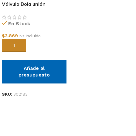
Válvula Bola unión
americana simple
cementar 32mm
En Stock
$
3.869
Iva Incluido
Añadir al carrito
Añade al
presupuesto
SKU:
302183