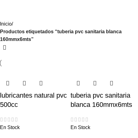
Iniciar Sesión / Registrate
Inicio
Productos etiquetados “tuberia pvc sanitaria blanca
160mmx6mts”
lubricantes natural pvc
tuberia pvc sanitaria
500cc
blanca 160mmx6mts
En Stock
En Stock