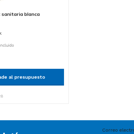
 sanitaria blanca
ts
k
Incluido
arrito
ade al presupuesto
28
Correo electr