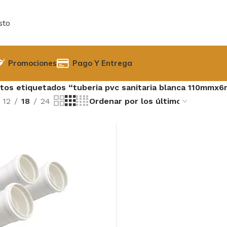
sto
Promociones
Pago Y Entrega
tos etiquetados “tuberia pvc sanitaria blanca 110mmx6
12
18
24