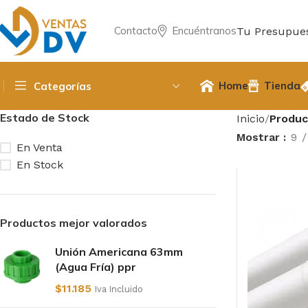
Contacto
Encuéntranos
Tu Presupue
Home
Tienda
Categorías
Estado de Stock
Inicio
Produc
Mostrar
9
En Venta
En Stock
Productos mejor valorados
Unión Americana 63mm
(Agua Fría) ppr
$
11.185
Iva Incluido