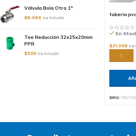
Válvula Bola Otra 1"
tuberia pvc
$
6.464
Iva Incluido
110mmx6m
En Stoc
Tee Reducción 32x25x20mm
PPR
$
21.058
Iva 
$
539
Iva Incluido
Añadir al c
Añ
SKU:
115073