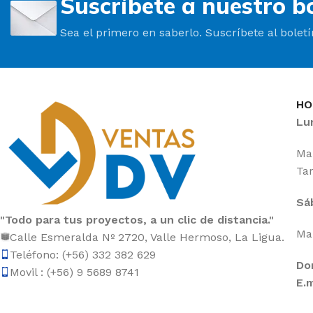
Suscríbete a nuestro bo
Sea el primero en saberlo. Suscríbete al bolet
HO
Lu
Mañ
Tar
Sá
"Todo para tus proyectos, a un clic de distancia."
Mañ
Calle Esmeralda Nº 2720, Valle Hermoso, La Ligua.
Teléfono: (+56) 332 382 629
Do
Movil : (+56) 9 5689 8741
E.m