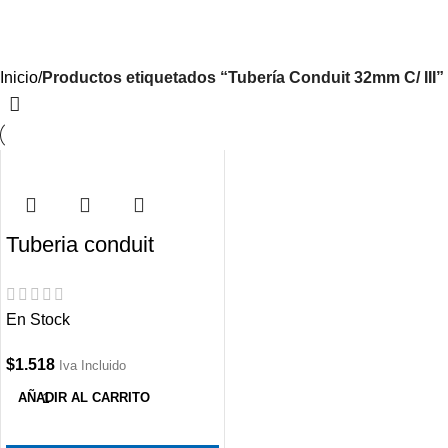
Iniciar Sesión / Registrate
Inicio
Productos etiquetados “Tubería Conduit 32mm C/ III”
Tuberia conduit
32mm 3mt clase III
En Stock
$
1.518
Iva Incluido
AÑADIR AL CARRITO