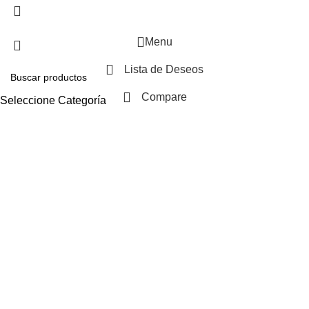
Menu
Lista de Deseos
Compare
Seleccione Categoría
Buscar
0
Carrito
Solicitudes populares:
Presupuesto
Grifo
llave de paso
Contenedores de Agua
Electricidad
materiales