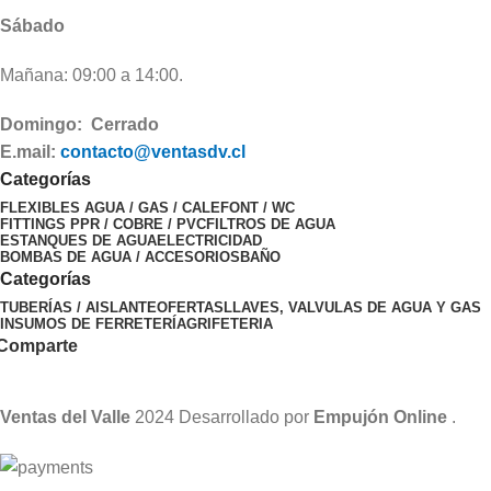
Sábado
Mañana: 09:00 a 14:00.
Domingo: Cerrado
E.mail:
contacto@ventasdv.cl
Categorías
FLEXIBLES AGUA / GAS / CALEFONT / WC
FITTINGS PPR / COBRE / PVC
FILTROS DE AGUA
ESTANQUES DE AGUA
ELECTRICIDAD
BOMBAS DE AGUA / ACCESORIOS
BAÑO
Categorías
TUBERÍAS / AISLANTE
OFERTAS
LLAVES, VALVULAS DE AGUA Y GAS
INSUMOS DE FERRETERÍA
GRIFETERIA
Comparte
Ventas del Valle
2024 Desarrollado por
Empujón Online
.