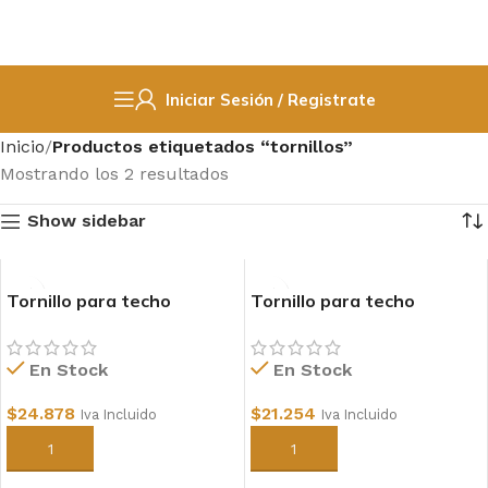
Iniciar Sesión / Registrate
Inicio
Productos etiquetados “tornillos”
Mostrando los 2 resultados
Show sidebar
Tornillo para techo
Tornillo para techo
Cabeza Hexagonal 2 1/2″
Cabeza Hexagonal 2″
200unid
200unid
En Stock
En Stock
$
24.878
$
21.254
Iva Incluido
Iva Incluido
Añadir al carrito
Añadir al carrito