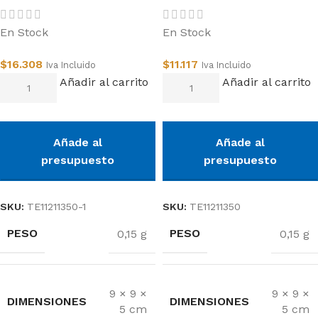
En Stock
En Stock
$
16.308
$
11.117
Iva Incluido
Iva Incluido
Añadir al carrito
Añadir al carrito
Añade al
Añade al
presupuesto
presupuesto
SKU:
TE11211350-1
SKU:
TE11211350
PESO
PESO
0,15 g
0,15 g
9 × 9 ×
9 × 9 ×
DIMENSIONES
DIMENSIONES
5 cm
5 cm