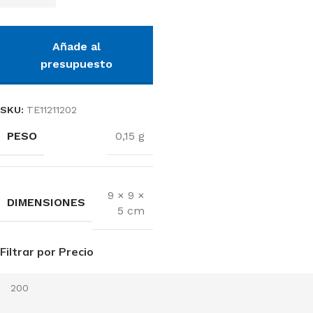
Añade al
presupuesto
SKU:
TE11211202
PESO
0,15 g
9 × 9 ×
DIMENSIONES
5 cm
Filtrar por Precio