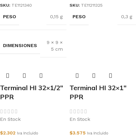
SKU:
TE1121340
SKU:
TE11211325
PESO
PESO
0,15 g
0,3 g
9 × 9 ×
DIMENSIONES
5 cm
Terminal HI 32×1/2″
Terminal HI 32×1″
PPR
PPR
En Stock
En Stock
$
2.302
$
3.575
Iva Incluido
Iva Incluido