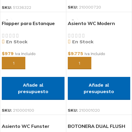
SKU:
210000720
SKU:
51336322
Flapper para Estanque
Asiento WC Modern
WC Cadena Metalica
En Stock
En Stock
$
9.775
$
979
Iva Incluido
Iva Incluido
Añadir al carrito
Añadir al carrito
Añade al
Añade al
presupuesto
presupuesto
SKU:
210001020
SKU:
210000100
Asiento WC Funster
BOTONERA DUAL FLUSH