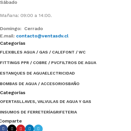
Sábado
Mañana: 09:00 a 14:00.
Domingo: Cerrado
E.mail:
contacto@ventasdv.cl
Categorías
FLEXIBLES AGUA / GAS / CALEFONT / WC
FITTINGS PPR / COBRE / PVC
FILTROS DE AGUA
ESTANQUES DE AGUA
ELECTRICIDAD
BOMBAS DE AGUA / ACCESORIOS
BAÑO
Categorías
OFERTAS
LLAVES, VALVULAS DE AGUA Y GAS
INSUMOS DE FERRETERÍA
GRIFETERIA
Comparte