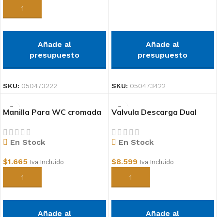
Añadir al carrito
Leer más
Añade al
Añade al
presupuesto
presupuesto
SKU:
050473222
SKU:
050473422
Manilla Para WC cromada
Valvula Descarga Dual
Flush para Estanque
Tradicional
En Stock
En Stock
$
1.665
$
8.599
Iva Incluido
Iva Incluido
Añadir al carrito
Añadir al carrito
Añade al
Añade al