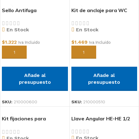
Sello Antifuga
Kit de anclaje para WC
En Stock
En Stock
$
1.322
$
1.469
Iva Incluido
Iva Incluido
Añadir al carrito
Añadir al carrito
Añade al
Añade al
presupuesto
presupuesto
SKU:
210000600
SKU:
210000510
Kit fijaciones para
Llave Angular HE-HE 1/2
Estanque WC
En Stock
En Stock