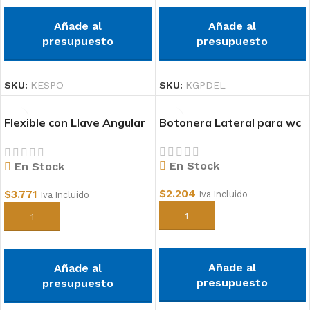
Añade al
Añade al
presupuesto
presupuesto
SKU:
KESPO
SKU:
KGPDEL
Flexible con Llave Angular
Botonera Lateral para wc
1/2×7/8 x 30cm
En Stock
En Stock
$
2.204
$
3.771
Iva Incluido
Iva Incluido
Añadir al carrito
Añadir al carrito
Añade al
Añade al
presupuesto
presupuesto