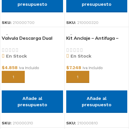
presupuesto
presupuesto
SKU:
210000700
SKU:
210000320
Valvula Descarga Dual
Kit Anclaje – Antifuga –
Flush
Admision
En Stock
En Stock
$
4.858
$
7.248
Iva Incluido
Iva Incluido
Añadir al carrito
Añadir al carrito
Añade al
Añade al
presupuesto
presupuesto
SKU:
210000310
SKU:
210000810