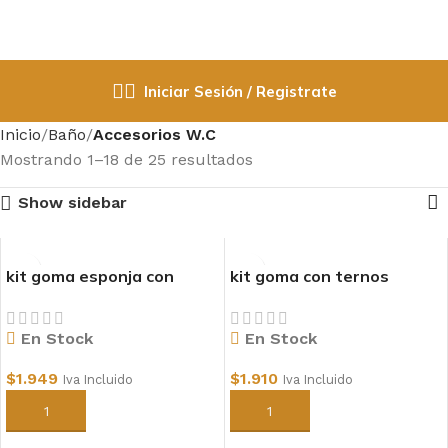
Iniciar Sesión / Registrate
Inicio
Baño
Accesorios W.C
Mostrando 1–18 de 25 resultados
Show sidebar
kit goma esponja con
kit goma con ternos
perno taza -estanque
delgado taza-estanque
En Stock
En Stock
$
1.949
$
1.910
Iva Incluido
Iva Incluido
Añadir al carrito
Añadir al carrito