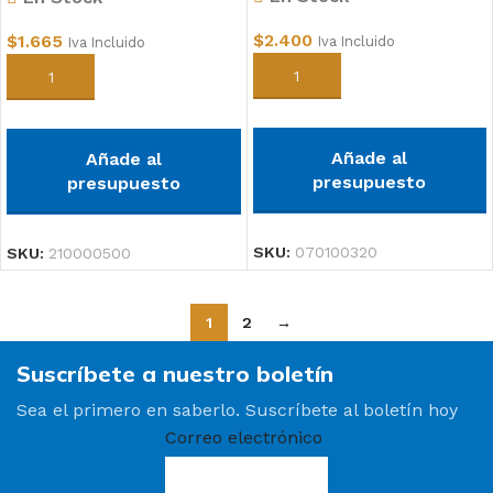
$
2.400
$
1.665
Iva Incluido
Iva Incluido
Añadir al carrito
Añadir al carrito
Añade al
Añade al
presupuesto
presupuesto
SKU:
070100320
SKU:
210000500
1
2
→
Suscríbete a nuestro boletín
Sea el primero en saberlo. Suscríbete al boletín hoy
Correo electrónico