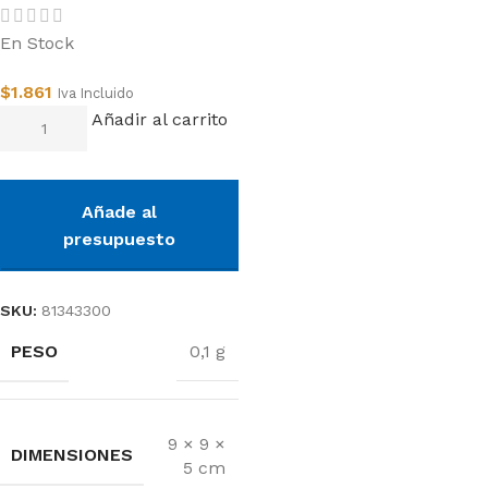
En Stock
$
1.861
Iva Incluido
Añadir al carrito
Añade al
presupuesto
SKU:
81343300
PESO
0,1 g
9 × 9 ×
DIMENSIONES
5 cm