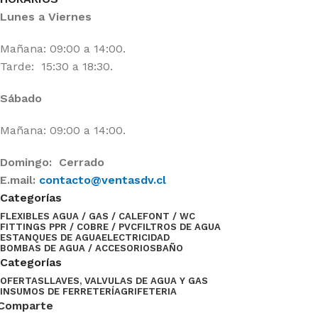
Lunes a Viernes
Mañana: 09:00 a 14:00.
Tarde: 15:30 a 18:30.
Sábado
Mañana: 09:00 a 14:00.
Domingo: Cerrado
E.mail:
contacto@ventasdv.cl
Categorías
FLEXIBLES AGUA / GAS / CALEFONT / WC
FITTINGS PPR / COBRE / PVC
FILTROS DE AGUA
ESTANQUES DE AGUA
ELECTRICIDAD
BOMBAS DE AGUA / ACCESORIOS
BAÑO
Categorías
OFERTAS
LLAVES, VALVULAS DE AGUA Y GAS
INSUMOS DE FERRETERÍA
GRIFETERIA
Comparte