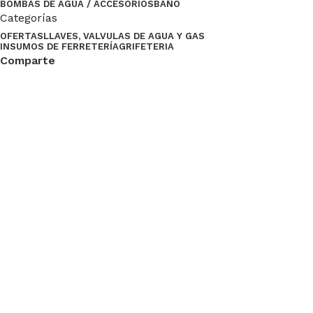
BOMBAS DE AGUA / ACCESORIOS
BAÑO
Categorías
OFERTAS
LLAVES, VALVULAS DE AGUA Y GAS
INSUMOS DE FERRETERÍA
GRIFETERIA
Comparte
Ventas del Valle
2024 Desarrollado por
Empujón Online
.
Menu
Lista de Deseos
Compare
Seleccione Categoría
Solicitudes populares:
0
Carrito
Grifo
Presupuesto
llave de paso
Contenedores de Agua