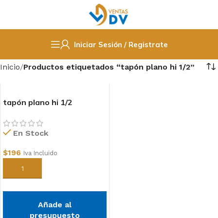
Iniciar Sesión / Registrate
Inicio
Productos etiquetados “tapón plano hi 1/2”
tapón plano hi 1/2
En Stock
$
196
Iva Incluido
Añadir al carrito
Añade al
presupuesto