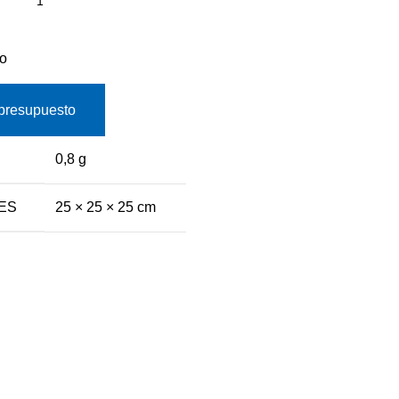
to
presupuesto
0,8 g
ES
25 × 25 × 25 cm