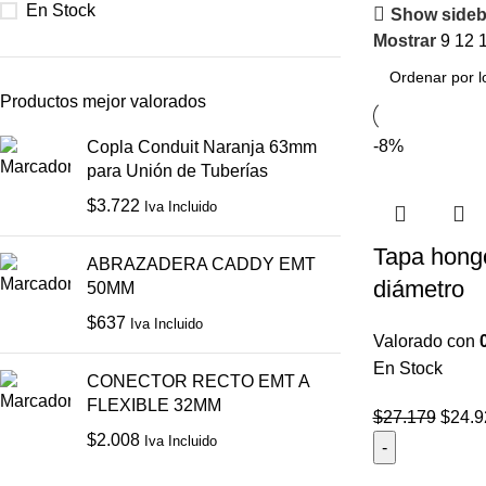
En Stock
Show sideb
Mostrar
9
12
Productos mejor valorados
-8%
Copla Conduit Naranja 63mm
para Unión de Tuberías
$
3.722
Iva Incluido
Tapa hong
ABRAZADERA CADDY EMT
diámetro
50MM
$
637
Iva Incluido
Valorado con
En Stock
CONECTOR RECTO EMT A
FLEXIBLE 32MM
$
27.179
$
24.9
$
2.008
Iva Incluido