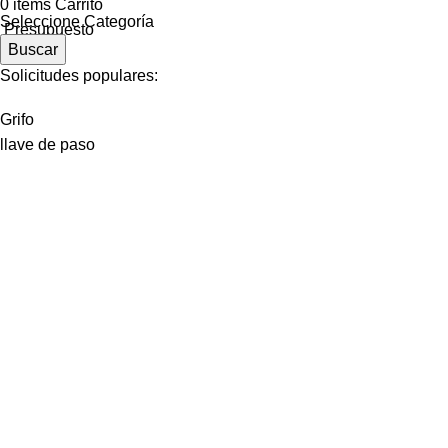
0
items
Carrito
Seleccione Categoría
Presupuesto
Buscar
Solicitudes populares:
Grifo
llave de paso
Contenedores de Agua
Electricidad
materiales