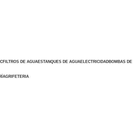
VC
FILTROS DE AGUA
ESTANQUES DE AGUA
ELECTRICIDAD
BOMBAS DE 
RÍA
GRIFETERIA