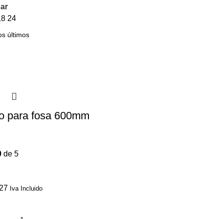
ar
18
24
o para fosa 600mm
0
de 5
27
Iva Incluido