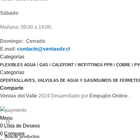
Sábado
Mañana: 09:00 a 14:00.
Domingo: Cerrado
E.mail:
contacto@ventasdv.cl
Categorías
FLEXIBLES AGUA / GAS / CALEFONT / WC
FITTINGS PPR / COBRE / P
Categorías
OFERTAS
LLAVES, VALVULAS DE AGUA Y GAS
INSUMOS DE FERRETE
Comparte
Ventas del Valle
2024 Desarrollado por
Empujón Online
.
Menu
0
Lista de Deseos
0
Compare