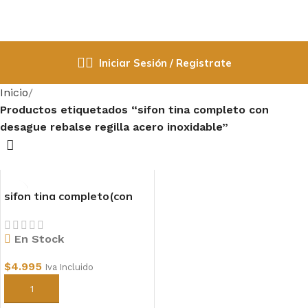
Iniciar Sesión / Registrate
Inicio
Productos etiquetados “sifon tina completo con
desague rebalse regilla acero inoxidable”
sifon tina completo(con
desague rebalse regilla
acero inoxidable)
En Stock
$
4.995
Iva Incluido
Añadir al carrito