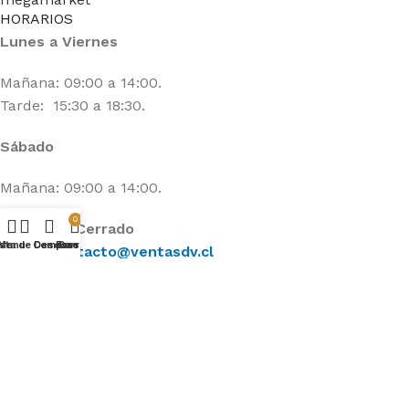
HORARIOS
Lunes a Viernes
Mañana: 09:00 a 14:00.
Tarde: 15:30 a 18:30.
Sábado
Mañana: 09:00 a 14:00.
0
Domingo: Cerrado
ista de Deseos
Menu
Compare
Presupuesto
Carrito
E.mail:
contacto@ventasdv.cl
Categorías
FLEXIBLES AGUA / GAS / CALEFONT / WC
FITTINGS PPR / COBRE / PVC
FILTROS DE AGUA
ESTANQUES DE AGUA
ELECTRICIDAD
BOMBAS DE AGUA / ACCESORIOS
BAÑO
Categorías
OFERTAS
LLAVES, VALVULAS DE AGUA Y GAS
INSUMOS DE FERRETERÍA
GRIFETERIA