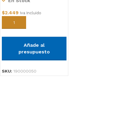
En Stock
$
2.449
Iva Incluido
Añadir al carrito
Añade al
presupuesto
SKU:
190000050