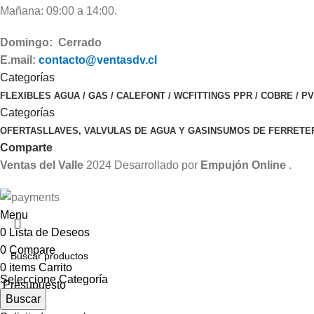
Mañana: 09:00 a 14:00.
Domingo: Cerrado
E.mail:
contacto@ventasdv.cl
Categorías
FLEXIBLES AGUA / GAS / CALEFONT / WC
FITTINGS PPR / COBRE / P
Categorías
OFERTAS
LLAVES, VALVULAS DE AGUA Y GAS
INSUMOS DE FERRETE
Comparte
Ventas del Valle
2024 Desarrollado por
Empujón Online
.
Menu
0
Lista de Deseos
0
Compare
0
items
Carrito
Seleccione Categoría
Presupuesto
Buscar