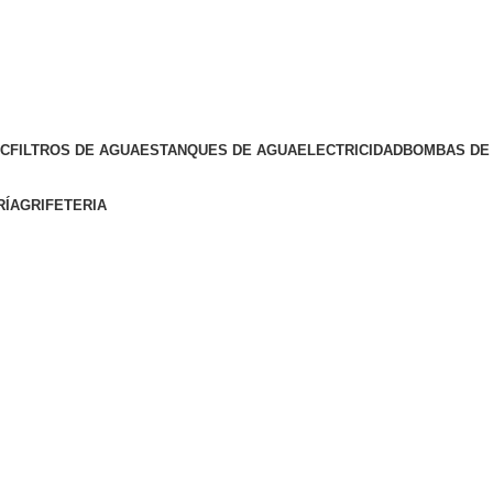
VC
FILTROS DE AGUA
ESTANQUES DE AGUA
ELECTRICIDAD
BOMBAS DE 
RÍA
GRIFETERIA