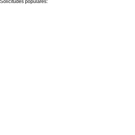
Solicitudes populares:
Grifo
llave de paso
Contenedores de Agua
Electricidad
materiales