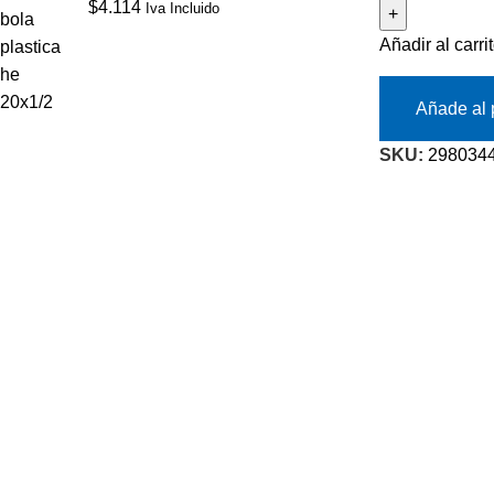
$
4.114
Iva Incluido
Añadir al carri
Añade al 
SKU:
298034