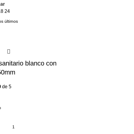
ar
18
24
sanitario blanco con
50mm
0
de 5
o