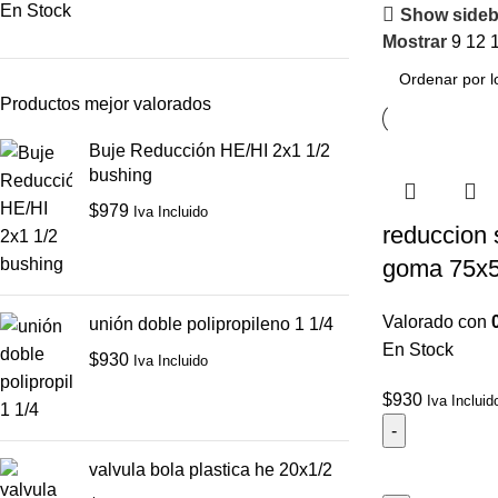
En Stock
Show sideb
Mostrar
9
12
Productos mejor valorados
Buje Reducción HE/HI 2x1 1/2
bushing
$
979
Iva Incluido
reduccion 
goma 75x
Valorado con
unión doble polipropileno 1 1/4
En Stock
$
930
Iva Incluido
$
930
Iva Incluid
valvula bola plastica he 20x1/2