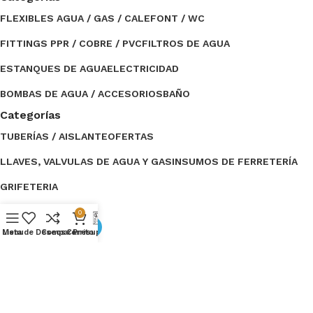
FLEXIBLES AGUA / GAS / CALEFONT / WC
FITTINGS PPR / COBRE / PVC
FILTROS DE AGUA
ESTANQUES DE AGUA
ELECTRICIDAD
BOMBAS DE AGUA / ACCESORIOS
BAÑO
Categorías
TUBERÍAS / AISLANTE
OFERTAS
LLAVES, VALVULAS DE AGUA Y GAS
INSUMOS DE FERRETERÍA
GRIFETERIA
Comparte
0
Menu
Lista de Deseos
Compare
Carrito
Presupuesto
Ventas del Valle
2024 Desarrollado por
Empujón
Online
.