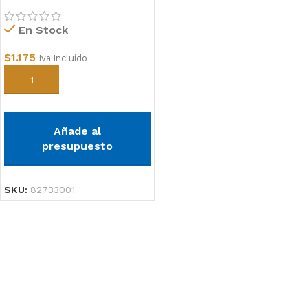
En Stock
$
1.175
Iva Incluido
Añadir al carrito
Añade al
presupuesto
SKU:
82733001