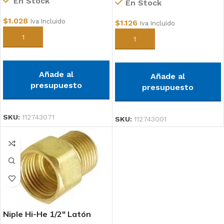
En Stock
En Stock
$
1.028
Iva Incluido
$
1.126
Iva Incluido
Añadir al carrito
Añadir al carrito
Añade al
Añade al
presupuesto
presupuesto
SKU:
112743071
SKU:
112743001
Niple Hi-He 1/2″ Latón