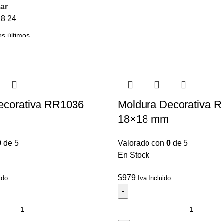
ar
18
24
ecorativa RR1036
Moldura Decorativa 
18×18 mm
0
de 5
Valorado con
0
de 5
En Stock
$
979
ido
Iva Incluido