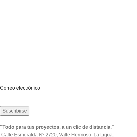
Suscríbete a nuestro boletín
Sea el primero en saberlo. Suscríbete al boletín hoy
Correo electrónico
"Todo para tus proyectos, a un clic de distancia."
Calle Esmeralda Nº 2720, Valle Hermoso, La Ligua.