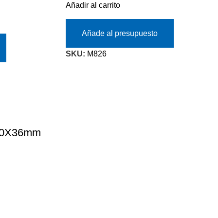
Añadir al carrito
Añade al presupuesto
SKU:
M826
 30X36mm