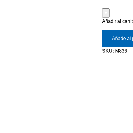
Añadir al carri
Añade al 
SKU:
M836