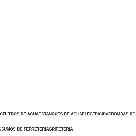
VC
FILTROS DE AGUA
ESTANQUES DE AGUA
ELECTRICIDAD
BOMBAS DE 
NSUMOS DE FERRETERÍA
GRIFETERIA