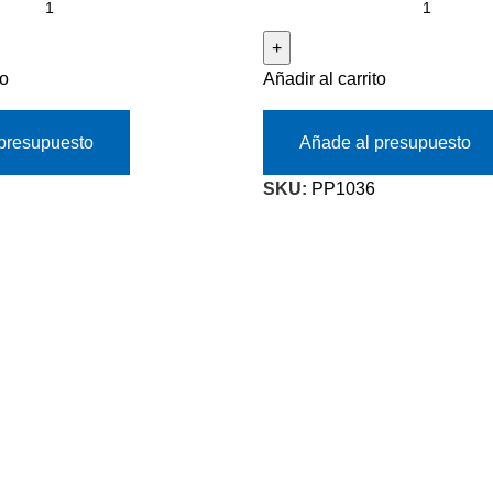
to
Añadir al carrito
presupuesto
Añade al presupuesto
SKU:
PP1036