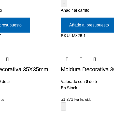
to
Añadir al carrito
presupuesto
Añade al presupuesto
1
SKU:
M826-1
ecorativa 35X35mm
Moldura Decorativa
0
de 5
Valorado con
0
de 5
En Stock
$
1.273
ido
Iva Incluido