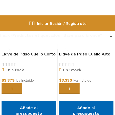
Iniciar Sesión / Registrate
Inicio
Productos etiquetados “llave paso bronce”
Llave de Paso Cuello Corto
Llave de Paso Cuello Alto
1/2″ Bronce Alto Trafico
1/2″ Bronce Alto Trafico
En Stock
En Stock
$
3.379
$
3.330
Iva Incluido
Iva Incluido
GRIFO
LLAVE DE PASO
CONTENEDORES DE AGUA
ELE
Añadir al carrito
Añadir al carrito
Añade al
Añade al
presupuesto
presupuesto