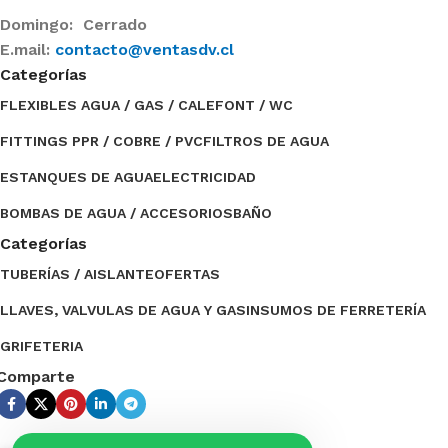
Domingo: Cerrado
E.mail:
contacto@ventasdv.cl
Categorías
FLEXIBLES AGUA / GAS / CALEFONT / WC
FITTINGS PPR / COBRE / PVC
FILTROS DE AGUA
ESTANQUES DE AGUA
ELECTRICIDAD
BOMBAS DE AGUA / ACCESORIOS
BAÑO
Categorías
TUBERÍAS / AISLANTE
OFERTAS
LLAVES, VALVULAS DE AGUA Y GAS
INSUMOS DE FERRETERÍA
GRIFETERIA
Comparte