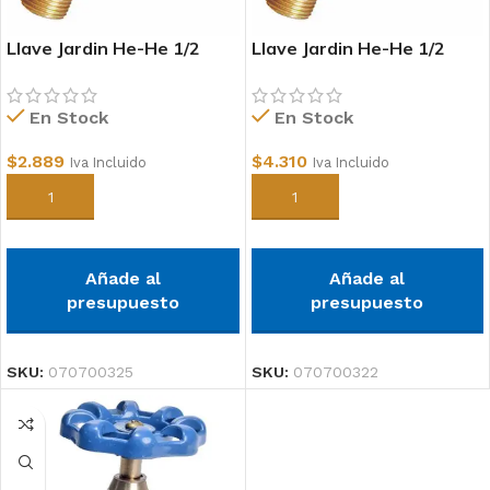
Llave Jardin He-He 1/2
Llave Jardin He-He 1/2
Otra
Alto trafico
En Stock
En Stock
$
2.889
$
4.310
Iva Incluido
Iva Incluido
Añadir al carrito
Añadir al carrito
Añade al
Añade al
presupuesto
presupuesto
SKU:
070700325
SKU:
070700322