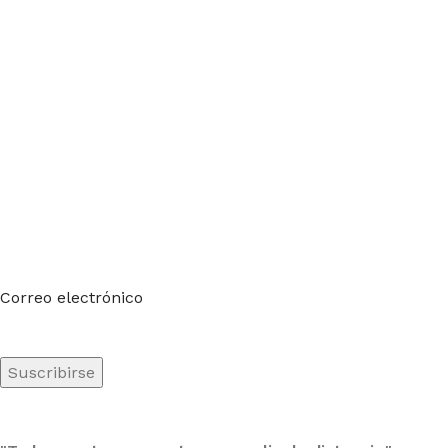
Suscríbete a nuestro boletín
Sea el primero en saberlo. Suscríbete al boletín hoy
Correo electrónico