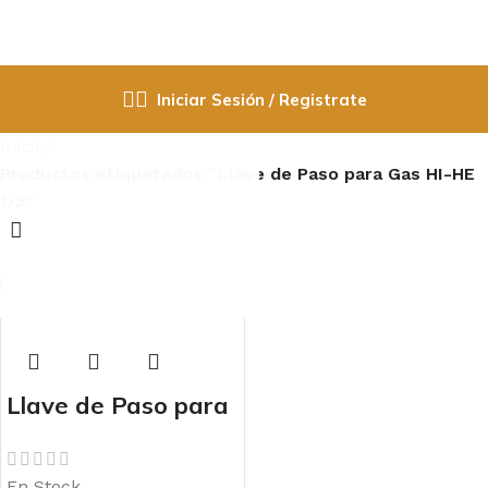
Iniciar Sesión / Registrate
Inicio
Productos etiquetados “Llave de Paso para Gas HI-HE
1/2”
Seleccione Categoría
Grifo
llave de paso
Llave de Paso para
Contenedores de Agua
Gas HI-HE 1/2″
Electricidad
materiales
En Stock