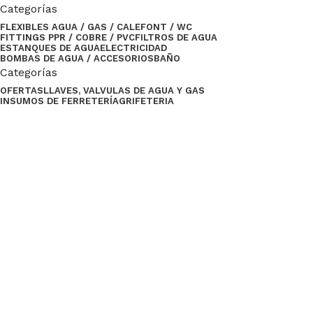
Categorías
FLEXIBLES AGUA / GAS / CALEFONT / WC
FITTINGS PPR / COBRE / PVC
FILTROS DE AGUA
ESTANQUES DE AGUA
ELECTRICIDAD
BOMBAS DE AGUA / ACCESORIOS
BAÑO
Categorías
OFERTAS
LLAVES, VALVULAS DE AGUA Y GAS
INSUMOS DE FERRETERÍA
GRIFETERIA
Comparte
Ventas del Valle
2024 Desarrollado por
Empujón Online
.
Menu
Lista de Deseos
Compare
0
Carrito