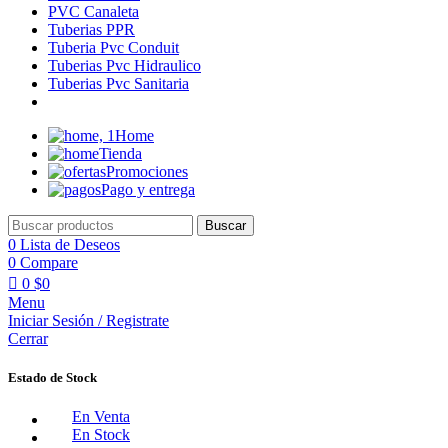
PVC Canaleta
Tuberias PPR
Tuberia Pvc Conduit
Tuberias Pvc Hidraulico
Tuberias Pvc Sanitaria
Home
Tienda
Promociones
Pago y entrega
Buscar
0
Lista de Deseos
0
Compare
0
$
0
Menu
Iniciar Sesión / Registrate
Cerrar
Estado de Stock
En Venta
En Stock