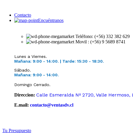
0
Contacto
Encuéntranos
Teléfono: (+56) 332 382 629
Movil : (+56) 9 5689 8741
Lunes a Viernes.
Mañana: 9:00 - 14:00.
|
Tarde: 15:30 -
18:30.
Sábado.
Mañana: 9:00 -
14:00.
Domingo Cerrado.
Calle Esmeralda Nº 2720, Valle Hermoso, 
Direccion:
E.mail:
contacto@ventasdv.cl
Tu Presupuesto