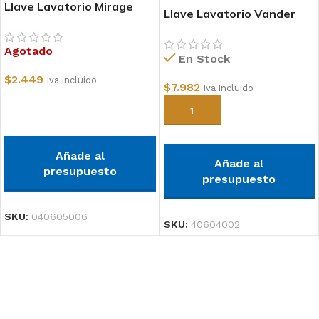
Llave Lavatorio Mirage
Llave Lavatorio Vander
Agotado
En Stock
$
2.449
Iva Incluido
$
7.982
Iva Incluido
Leer más
Añadir al carrito
Añade al
Añade al
presupuesto
presupuesto
SKU:
040605006
SKU:
40604002