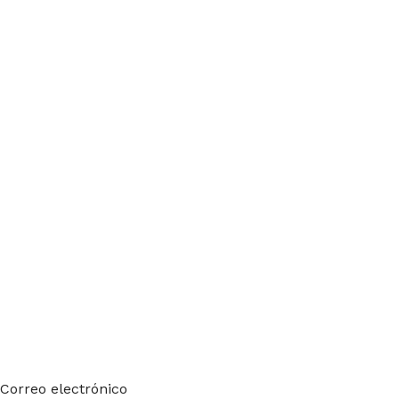
Suscríbete a nuestro boletín
Sea el primero en saberlo. Suscríbete al boletín hoy
Correo electrónico