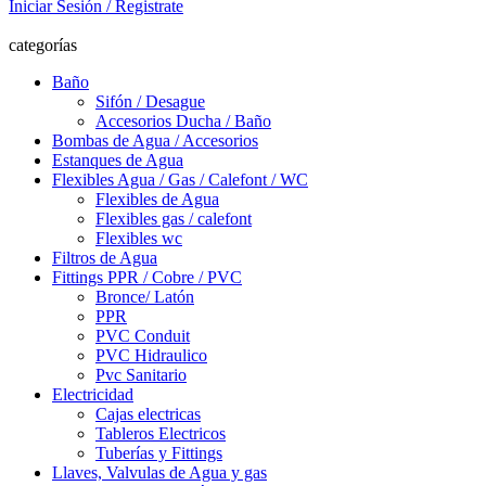
Iniciar Sesión / Registrate
categorías
Baño
Sifón / Desague
Accesorios Ducha / Baño
Bombas de Agua / Accesorios
Estanques de Agua
Flexibles Agua / Gas / Calefont / WC
Flexibles de Agua
Flexibles gas / calefont
Flexibles wc
Filtros de Agua
Fittings PPR / Cobre / PVC
Bronce/ Latón
PPR
PVC Conduit
PVC Hidraulico
Pvc Sanitario
Electricidad
Cajas electricas
Tableros Electricos
Tuberías y Fittings
Llaves, Valvulas de Agua y gas