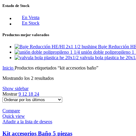
Estado de Stock
En Venta
En Stock
Productos mejor valorados
Buje Reducción HE
unión doble polipropileno 1
valvula bola plastica he 20x
Inicio
Productos etiquetados “kit accesorios baño”
Mostrando los 2 resultados
Show sidebar
Mostrar
9
12
18
24
Compare
Quick view
Añadir a la lista de deseos
Kit accesorios Baño 5 piezas