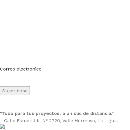
Suscríbete a nuestro boletín
Sea el primero en saberlo. Suscríbete al boletín hoy
Correo electrónico
"Todo para tus proyectos, a un clic de distancia."
Calle Esmeralda Nº 2720, Valle Hermoso, La Ligua.