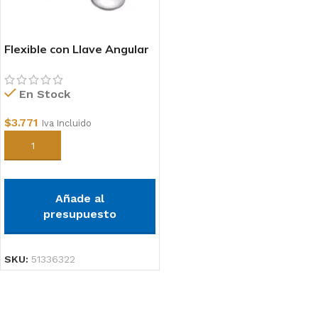
Flexible con Llave Angular
1/2×7/8 x 30cm
En Stock
$
3.771
Iva Incluido
Añadir al carrito
Añade al
presupuesto
SKU:
51336322