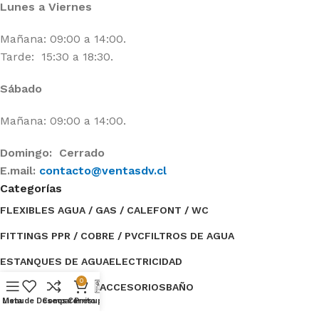
Lunes a Viernes
Mañana: 09:00 a 14:00.
Tarde: 15:30 a 18:30.
Sábado
Mañana: 09:00 a 14:00.
Domingo: Cerrado
E.mail:
contacto@ventasdv.cl
Categorías
FLEXIBLES AGUA / GAS / CALEFONT / WC
FITTINGS PPR / COBRE / PVC
FILTROS DE AGUA
ESTANQUES DE AGUA
ELECTRICIDAD
0
BOMBAS DE AGUA / ACCESORIOS
BAÑO
Menu
Lista de Deseos
Compare
Carrito
Presupuesto
Categorías