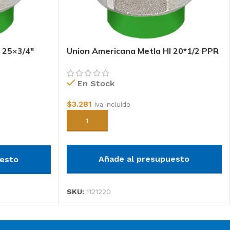
 25×3/4″
Union Americana Metla HI 20*1/2 PPR
En Stock
$
3.281
Iva Incluido
Añadir al carrito
Añade al presupuesto
uesto
SKU:
1121220