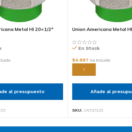
icana Metal HI 20×1/2″
Union Americana Metal HI
PPR
k
En Stock
$
4.897
ncluido
Iva Incluido
arrito
Añadir al carrito
ade al presupuesto
Añade al presup
220
SKU:
UN1121225