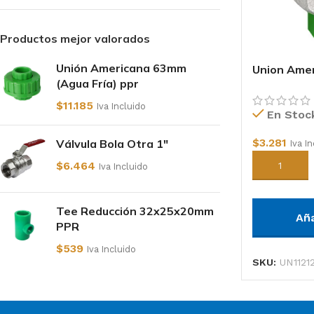
Productos mejor valorados
Unión Americana 63mm
Union Amer
(Agua Fría) ppr
PPR
$
11.185
Iva Incluido
En Stoc
$
3.281
Válvula Bola Otra 1"
Iva I
$
6.464
Añadir al c
Iva Incluido
Tee Reducción 32x25x20mm
Añ
PPR
$
539
Iva Incluido
SKU:
UN1121