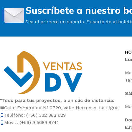
Suscríbete a nuestro bo
Sea el primero en saberlo. Suscríbete al bolet
HO
Lu
Mañ
Tar
Sá
"Todo para tus proyectos, a un clic de distancia."
Mañ
Calle Esmeralda Nº 2720, Valle Hermoso, La Ligua.
Teléfono: (+56) 332 382 629
Do
Movil : (+56) 9 5689 8741
E.m