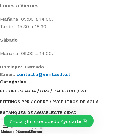
Lunes a Viernes
Mañana: 09:00 a 14:00.
Tarde: 15:30 a 18:30.
Sábado
Mañana: 09:00 a 14:00.
Domingo: Cerrado
E.mail:
contacto@ventasdv.cl
Categorías
FLEXIBLES AGUA / GAS / CALEFONT / WC
FITTINGS PPR / COBRE / PVC
FILTROS DE AGUA
ESTANQUES DE AGUA
ELECTRICIDAD
Hola ¿En qué puedo Ayudarte?
BOMBAS DE AGUA / ACCESORIOS
BAÑO
0
Categorías
Menu
Lista de Deseos
Compare
Carrito
Presupuesto