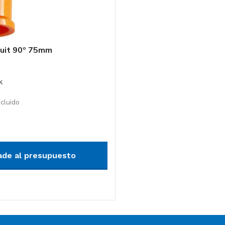
uit 90º 75mm
k
ncluido
arrito
ade al presupuesto