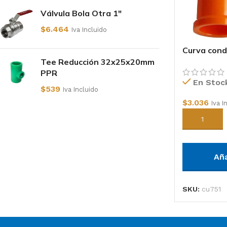
Válvula Bola Otra 1"
$
6.464
Iva Incluido
Curva cond
Tee Reducción 32x25x20mm
PPR
En Stoc
$
539
Iva Incluido
$
3.036
Iva I
Añadir al c
Añ
SKU:
cu751