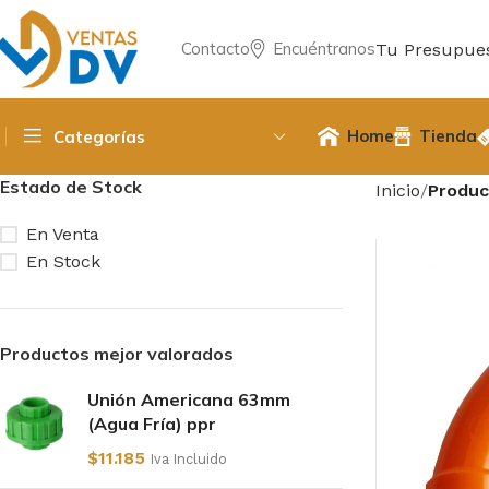
Contacto
Encuéntranos
Tu Presupue
Home
Tienda
Categorías
Estado de Stock
Inicio
Produc
En Venta
En Stock
Productos mejor valorados
Unión Americana 63mm
(Agua Fría) ppr
$
11.185
Iva Incluido