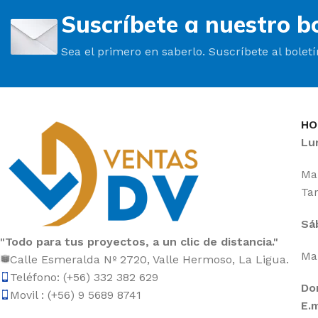
Suscríbete a nuestro bo
Sea el primero en saberlo. Suscríbete al bolet
HO
Lu
Mañ
Tar
Sá
"Todo para tus proyectos, a un clic de distancia."
Mañ
Calle Esmeralda Nº 2720, Valle Hermoso, La Ligua.
Teléfono: (+56) 332 382 629
Do
Movil : (+56) 9 5689 8741
E.m