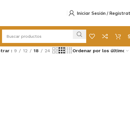
Iniciar Sesión / Registra
trar
9
12
18
24