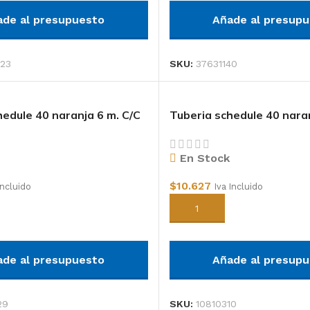
ade al presupuesto
Añade al presup
23
SKU:
37631140
hedule 40 naranja 6 m. C/C
Tuberia schedule 40 naran
3/4″
En Stock
$
10.627
Incluido
Iva Incluido
arrito
Añadir al carrito
ade al presupuesto
Añade al presup
29
SKU:
10810310