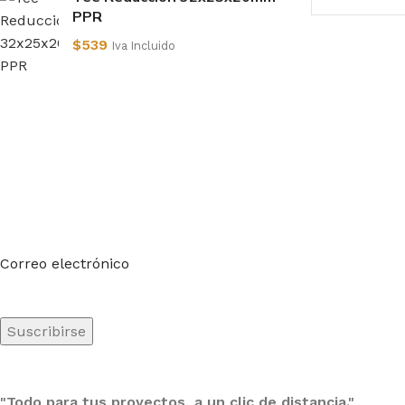
PPR
$
539
Iva Incluido
Suscríbete a nuestro boletín
Sea el primero en saberlo. Suscríbete al boletín hoy
Correo electrónico
"Todo para tus proyectos, a un clic de distancia."