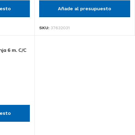
uesto
Añade al presupuesto
SKU:
37632031
ja 6 m. C/C
uesto