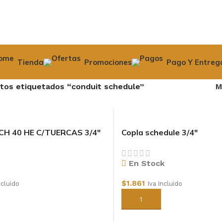
Tienda
Promociones
Pago Y Entreg
tos etiquetados “conduit schedule”
M
CH 40 HE C/TUERCAS 3/4″
Copla schedule 3/4″
En Stock
$
1.861
ncluido
Iva Incluido
arrito
Añadir al carrito