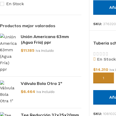
En Stock
Añ
SKU:
376320
Productos mejor valorados
Unión Americana 63mm
(Agua Fría) ppr
Tuberia sc
1″
$
11.185
Iva Incluido
En Stock
$
14.310
Iva 
Añadir al c
Válvula Bola Otra 1"
$
6.464
Iva Incluido
Añ
SKU:
108103
Tee Reducción 32x25x20mm