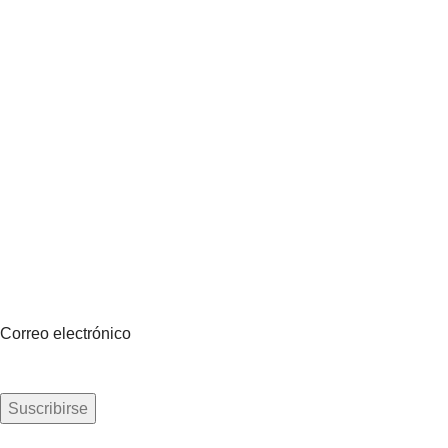
Suscríbete a nuestro boletín
Sea el primero en saberlo. Suscríbete al boletín hoy
Correo electrónico