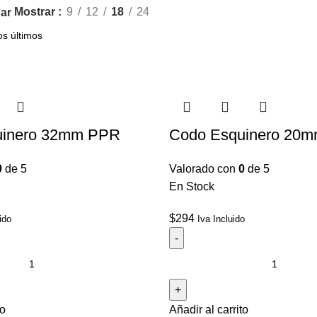
Mostrar
9
12
18
24
ar
uinero 32mm PPR
Codo Esquinero 20
0
de 5
Valorado con
0
de 5
En Stock
$
294
ido
Iva Incluido
to
Añadir al carrito