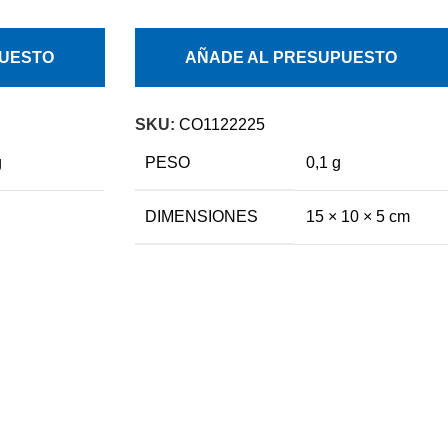
PUESTO
AÑADE AL PRESUPUESTO
SKU:
CO1122225
g
PESO
0,1 g
DIMENSIONES
15 × 10 × 5 cm