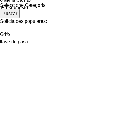
0
items
Carrito
Seleccione Categoría
Presupuesto
Buscar
Solicitudes populares:
Grifo
llave de paso
Contenedores de Agua
Electricidad
materiales