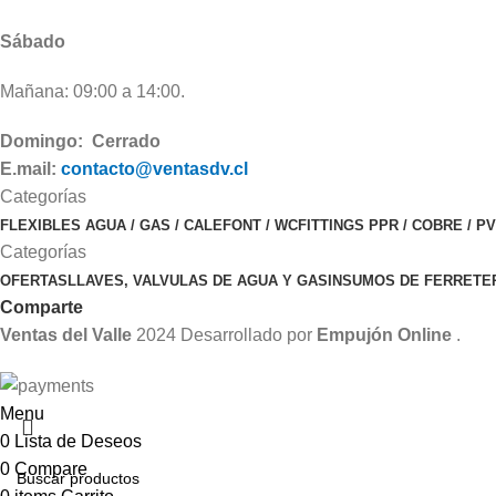
Sábado
Mañana: 09:00 a 14:00.
Domingo: Cerrado
E.mail:
contacto@ventasdv.cl
Categorías
FLEXIBLES AGUA / GAS / CALEFONT / WC
FITTINGS PPR / COBRE / P
Categorías
OFERTAS
LLAVES, VALVULAS DE AGUA Y GAS
INSUMOS DE FERRETE
Comparte
Ventas del Valle
2024 Desarrollado por
Empujón Online
.
Menu
0
Lista de Deseos
0
Compare