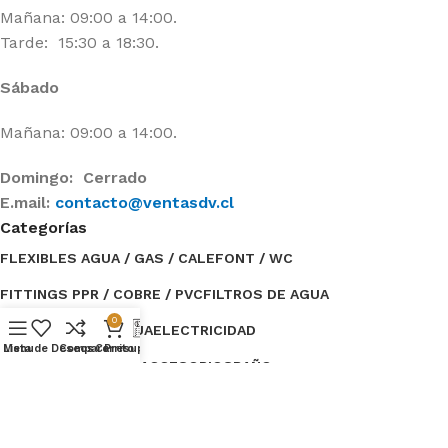
Mañana: 09:00 a 14:00.
Tarde: 15:30 a 18:30.
Sábado
Mañana: 09:00 a 14:00.
Domingo: Cerrado
E.mail:
contacto@ventasdv.cl
Categorías
FLEXIBLES AGUA / GAS / CALEFONT / WC
FITTINGS PPR / COBRE / PVC
FILTROS DE AGUA
0
ESTANQUES DE AGUA
ELECTRICIDAD
Menu
Lista de Deseos
Compare
Carrito
Presupuesto
BOMBAS DE AGUA / ACCESORIOS
BAÑO
Categorías
TUBERÍAS / AISLANTE
OFERTAS