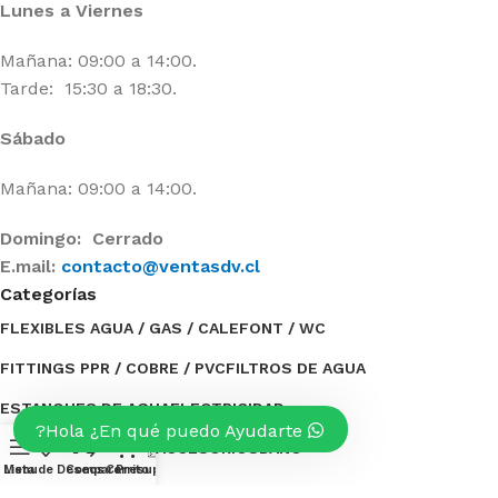
Lunes a Viernes
Mañana: 09:00 a 14:00.
Tarde: 15:30 a 18:30.
Sábado
Mañana: 09:00 a 14:00.
Domingo: Cerrado
E.mail:
contacto@ventasdv.cl
Categorías
FLEXIBLES AGUA / GAS / CALEFONT / WC
FITTINGS PPR / COBRE / PVC
FILTROS DE AGUA
ESTANQUES DE AGUA
ELECTRICIDAD
Hola ¿En qué puedo Ayudarte?
0
BOMBAS DE AGUA / ACCESORIOS
BAÑO
Menu
Lista de Deseos
Compare
Carrito
Presupuesto
Categorías