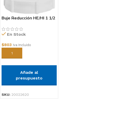
Buje Reducción HE/HI 1 1/2
X»1
En Stock
$
803
Iva Incluido
Añadir al carrito
Añade al
presupuesto
SKU:
20022620