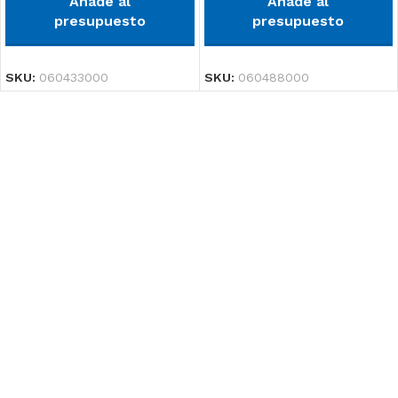
Añade al
Añade al
presupuesto
presupuesto
SKU:
060433000
SKU:
060488000