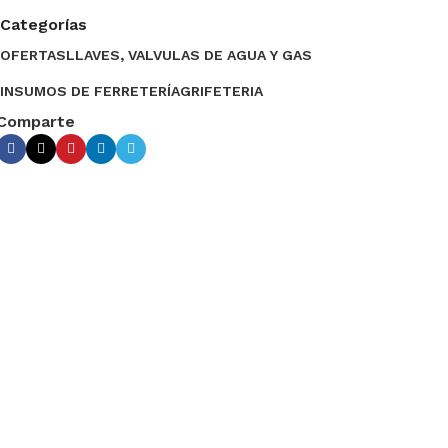
Categorías
OFERTAS
LLAVES, VALVULAS DE AGUA Y GAS
INSUMOS DE FERRETERÍA
GRIFETERIA
Comparte
Ventas del Valle
2024 Desarrollado por
Empujón Online
.
Menu
Lista de Deseos
Compare
Seleccione Categoría