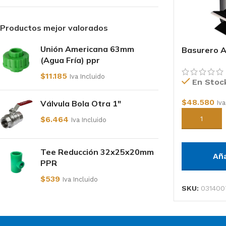
Productos mejor valorados
Unión Americana 63mm
Basurero Ac
(Agua Fría) ppr
$
11.185
Iva Incluido
En Stoc
$
48.580
Válvula Bola Otra 1"
Iva
$
6.464
Añadir al c
Iva Incluido
Tee Reducción 32x25x20mm
Añ
PPR
$
539
Iva Incluido
SKU:
031400