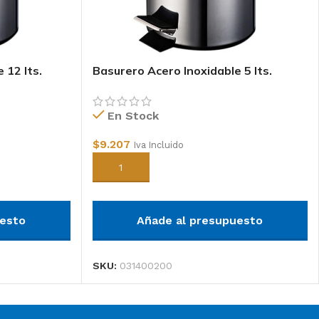
 12 lts.
Basurero Acero Inoxidable 5 lts.
En Stock
$
9.207
Iva Incluido
Añadir al carrito
uesto
Añade al presupuesto
SKU:
031400200