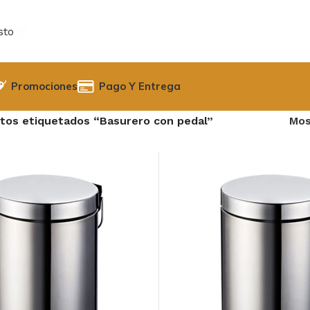
sto
Promociones
Pago Y Entrega
tos etiquetados “Basurero con pedal”
Mos