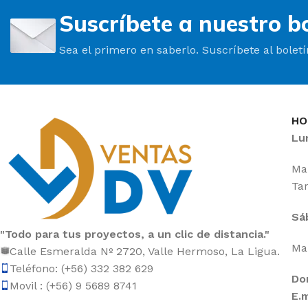
Suscríbete a nuestro bo
Sea el primero en saberlo. Suscríbete al bolet
HO
Lu
Mañ
Tar
Sá
"Todo para tus proyectos, a un clic de distancia."
Mañ
Calle Esmeralda Nº 2720, Valle Hermoso, La Ligua.
Teléfono: (+56) 332 382 629
Do
Movil : (+56) 9 5689 8741
E.m