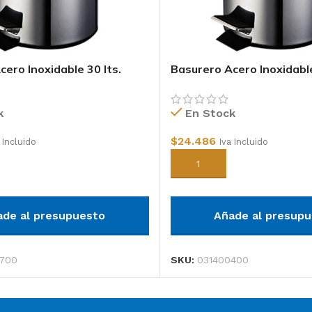
ero Inoxidable 30 lts.
Basurero Acero Inoxidable
k
En Stock
$
24.486
 Incluido
Iva Incluido
arrito
Añadir al carrito
ade al presupuesto
Añade al presup
700
SKU:
031400400