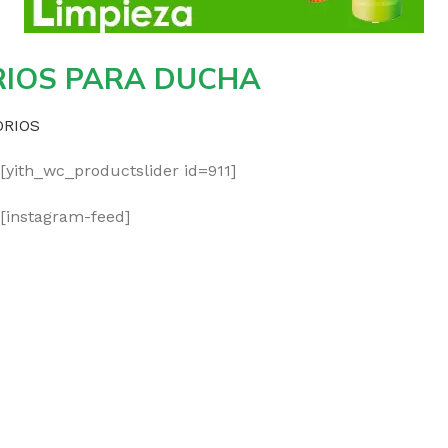
IOS PARA DUCHA
ORIOS
[yith_wc_productslider id=911]
[instagram-feed]