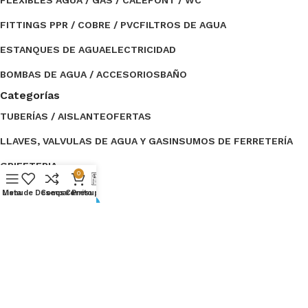
FLEXIBLES AGUA / GAS / CALEFONT / WC
FITTINGS PPR / COBRE / PVC
FILTROS DE AGUA
ESTANQUES DE AGUA
ELECTRICIDAD
BOMBAS DE AGUA / ACCESORIOS
BAÑO
Categorías
TUBERÍAS / AISLANTE
OFERTAS
LLAVES, VALVULAS DE AGUA Y GAS
INSUMOS DE FERRETERÍA
GRIFETERIA
0
Comparte
Menu
Lista de Deseos
Compare
Carrito
Presupuesto
Ventas del Valle
2024 Desarrollado por
Empujón
Online
.