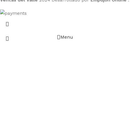
Menu
Lista de Deseos
Compare
Seleccione Categoría
Buscar
Carrito
Solicitudes populares:
Presupuesto
Grifo
llave de paso
Contenedores de Agua
Electricidad
materiales