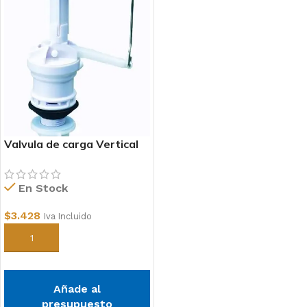
Valvula de carga Vertical
para WC
En Stock
$
3.428
Iva Incluido
Añadir al carrito
Añade al
presupuesto