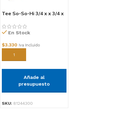
Tee So-So-Hi 3/4 x x 3/4 x
1/2
En Stock
$
3.330
Iva Incluido
Añadir al carrito
Añade al
presupuesto
SKU:
81244300