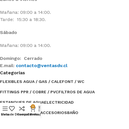
Mañana: 09:00 a 14:00.
Tarde: 15:30 a 18:30.
Sábado
Mañana: 09:00 a 14:00.
Domingo: Cerrado
E.mail:
contacto@ventasdv.cl
Categorías
FLEXIBLES AGUA / GAS / CALEFONT / WC
FITTINGS PPR / COBRE / PVC
FILTROS DE AGUA
ESTANQUES DE AGUA
ELECTRICIDAD
0
BOMBAS DE AGUA / ACCESORIOS
BAÑO
Menu
Lista de Deseos
Compare
Carrito
Presupuesto
Categorías