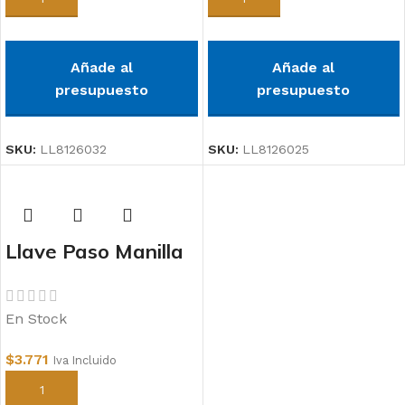
Añade al
Añade al
presupuesto
presupuesto
SKU:
LL8126032
SKU:
LL8126025
Llave Paso Manilla
Metálica 20mm
PPR
En Stock
$
3.771
Iva Incluido
Añadir al carrito