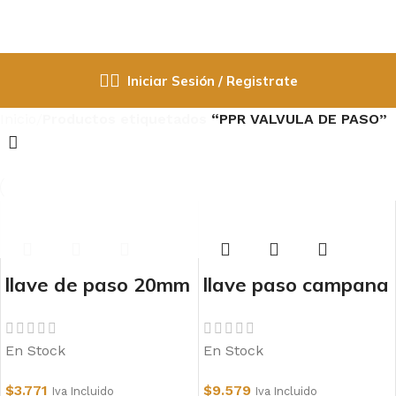
Iniciar Sesión / Registrate
Inicio
Productos etiquetados “PPR VALVULA DE PASO”
Seleccione Categoría
llave de paso 20mm
llave paso campana
Grifo
gris
cromada larga
llave de paso
25mm vastago
Contenedores de Agua
En Stock
En Stock
Electricidad
3,5cm (copia)
materiales
$
3.771
$
9.579
Iva Incluido
Iva Incluido