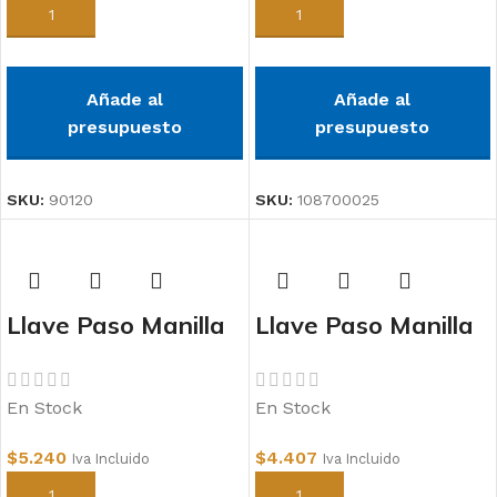
Añadir al carrito
Añadir al carrito
Añade al
Añade al
presupuesto
presupuesto
SKU:
90120
SKU:
108700025
Llave Paso Manilla
Llave Paso Manilla
Metálica 32mm
Metálica 25mm
PPR
PPR
En Stock
En Stock
$
5.240
$
4.407
Iva Incluido
Iva Incluido
Añadir al carrito
Añadir al carrito