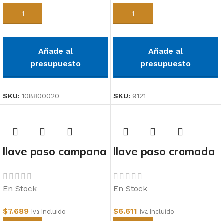
Añadir al carrito
Añadir al carrito
Añade al
Añade al
presupuesto
presupuesto
SKU:
108800020
SKU:
9121
llave paso campana
llave paso cromada
cromada larga
25mm
20mm vastago
En Stock
En Stock
3,5cm
$
7.689
$
6.611
Iva Incluido
Iva Incluido